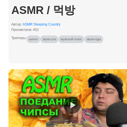
ASMR / 먹방
Автор:
ASMR Sleeping Country
Просмотров: 452
шепот
звуки рта
мужской голос
звуки еды