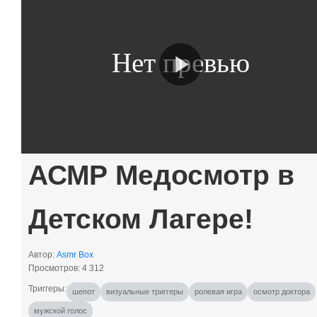
АСМР Медосмотр в
Детском Лагере!
Автор:
Asmr Box
Просмотров: 4 312
шепот
визуальные триггеры
ролевая игра
осмотр доктора
мужской голос