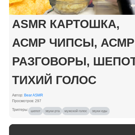
ASMR КАРТОШКА,
АСМР ЧИПСЫ, АСМР
РАЗГОВОРЫ, ШЕПОТ
ТИХИЙ ГОЛОС
Автор:
Bear ASMR
Просмотров: 297
шепот
звуки рта
мужской голос
звуки еды