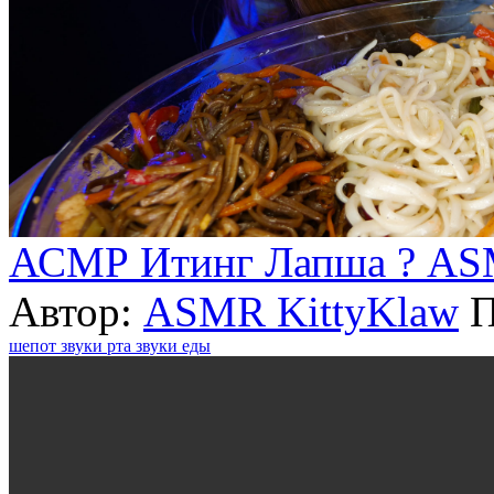
АСМР Итинг Лапша ? ASMR
Автор:
ASMR KittyKlaw
П
шепот
звуки рта
звуки еды