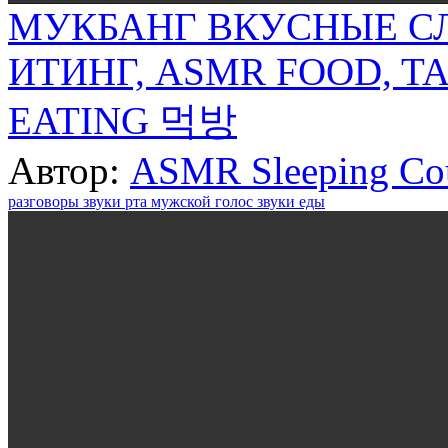
МУКБАНГ ВКУСНЫЕ СЛ
ИТИНГ, ASMR FOOD, T
EATING 먹방
Автор:
ASMR Sleeping Co
разговоры
звуки рта
мужской голос
звуки еды