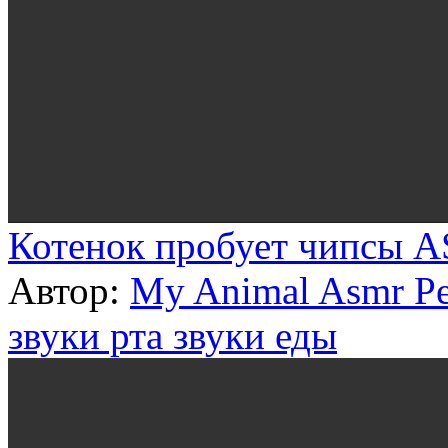
Котенок пробует чипсы 
Автор:
My Animal Asmr Pe
звуки рта
звуки еды