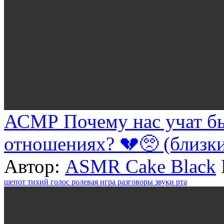
АСМР Почему нас учат бы
отношениях? 💔🥺 (близк
Автор:
ASMR Cake Black
шепот
тихий голос
ролевая игра
разговоры
звуки рта