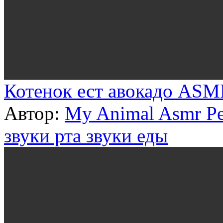
Котенок ест авокадо AS
Автор:
My Animal Asmr Pe
звуки рта
звуки еды