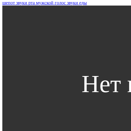
шепот
звуки рта
мужской голос
звуки еды