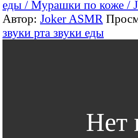
еды / Мурашки по коже /
Автор:
Joker ASMR
Просм
звуки рта
звуки еды