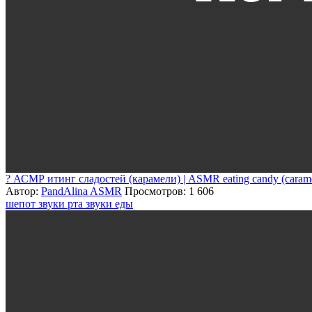
? АСМР итинг сладостей (карамели) | ASMR eating candy (carame
Автор:
PandAlina ASMR
Просмотров: 1 606
шепот
звуки рта
звуки еды