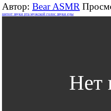
Автор:
Bear ASMR
Просмо
шепот
звуки рта
мужской голос
звуки еды