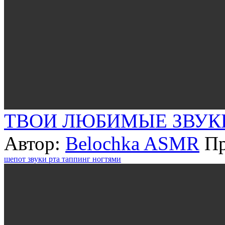
ТВОИ ЛЮБИМЫЕ ЗВУКИ
Автор:
Belochka ASMR
Пр
шепот
звуки рта
таппинг ногтями