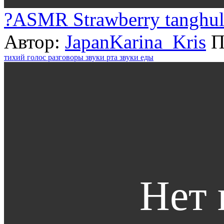
?ASMR Strawberry tanghu
Автор:
JapanKarina_Kris
П
тихий голос
разговоры
звуки рта
звуки еды