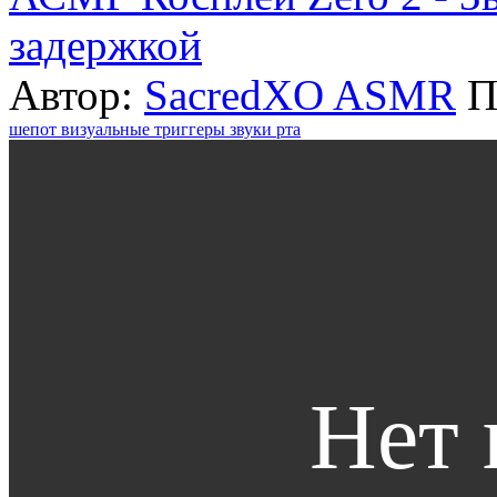
задержкой
Автор:
SacredXO ASMR
П
шепот
визуальные триггеры
звуки рта