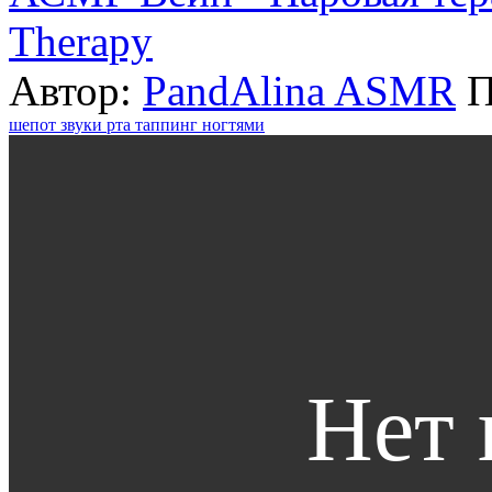
Therapy
Автор:
PandAlina ASMR
П
шепот
звуки рта
таппинг ногтями