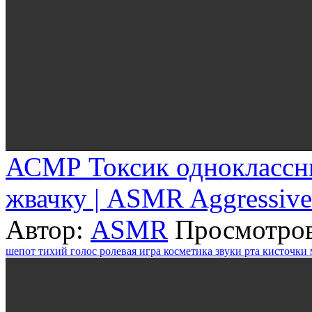
АСМР Токсик одноклассни
жвачку | ASMR Aggressiv
Автор:
ASMR
Просмотров
шепот
тихий голос
ролевая игра
косметика
звуки рта
кисточки