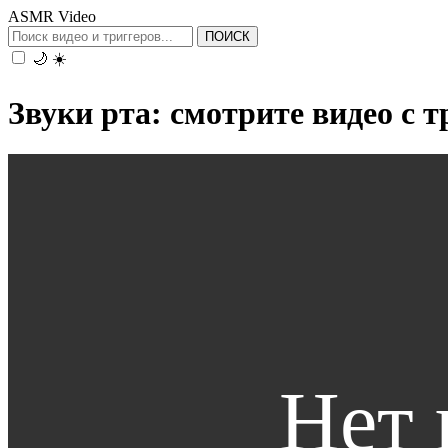
ASMR Video
ПОИСК
🌙
☀️
Звуки рта: смотрите видео с