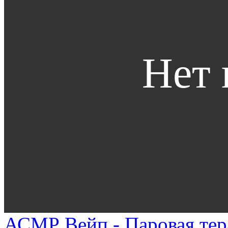
АСМР Вейп - Паровая тер