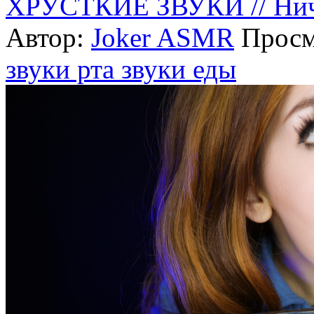
ХРУСТКИЕ ЗВУКИ // Ниче
Автор:
Joker ASMR
Просм
звуки рта
звуки еды