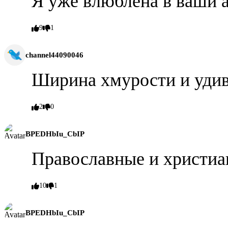
Я уже влюблена в ваши 
9
1
channel44090046
Ширина хмурости и уди
2
0
BPEDHbIu_CbIP
Православные и христиа
10
1
BPEDHbIu_CbIP