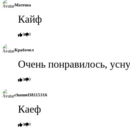
Матеша
Кайф
1
0
Крабочел
Очень понравилось, усну
1
0
channel38115316
Каеф
1
0