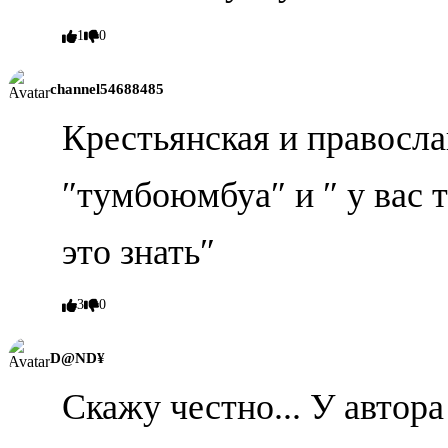
1
0
channel54688485
Крестьянская и правосла
″тумбоюмбуа″ и ″ у вас 
это знать″
3
0
D@ND¥
Скажу честно... У автора