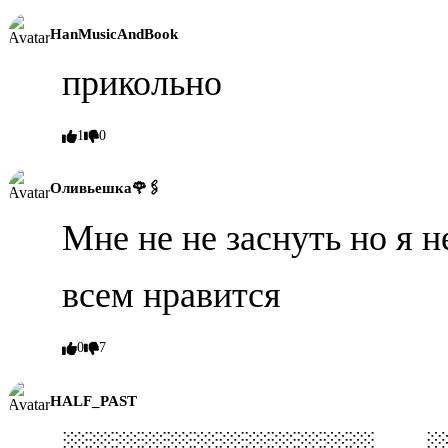
HanMusicAndBook
прикольно
1
0
Оливьешка🌹🖇️
Мне не не заснуть но я 
всем нравится
0
7
HALF_PAST