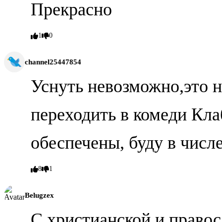
Прекрасно
1
0
channel25447854
Уснуть невозможно,это не
переходить в комеди Кла
обеспечены, буду в числ
8
1
Belugzex
С христианской и право