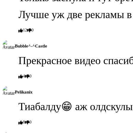
Лучше уж две рекламы в
12
0
Bubble^-^Castle
Прекрасное видео спаси
4
0
Pelikanix
Тиабалду😁 аж олдскулы
8
0