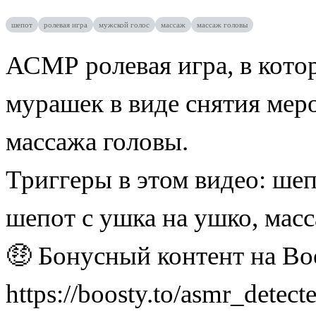
шепот
ролевая игра
мужской голос
массаж
массаж головы
АСМР ролевая игра, в кото
мурашек в виде снятия мер
массажа головы.
Триггеры в этом видео: шеп
шепот с ушка на ушко, мас
🤑 Бонусный контент на Bo
https://boosty.to/asmr_detect