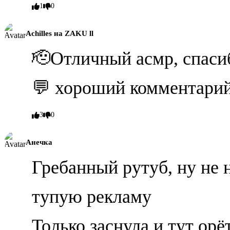
1
0
Achilles на ZAKU ll
🫡Отличный асмр, спасибо
💬 хороший комментарий,
3
0
Анечка
Гребанный рутуб, ну не 
тупую рекламу
Только заснула и тут орё