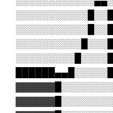
░░░░░░░░░░░░▄▄
░░░░░░░░░░░█░░
░░░░░░░░░░░█░░
░░░░░░░░░░█░░░
░░░░░░░░░█░░░░
██████▄▄█░░░░░
▓▓▓▓▓▓█░░░░░░░
▓▓▓▓▓▓█░░░░░░░