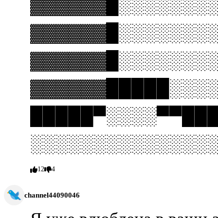
▓▓▓▓▓▓█░░░░░░░
▓▓▓▓▓▓█░░░░░░░
▓▓▓▓▓▓█░░░░░░░
▓▓▓▓▓▓█████░░░
█████▀░░░░▀▀██
░░░░░░░░░░░░░░
12
4
channel44090046