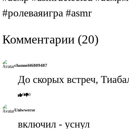
#ролеваяигра #asmr
Комментарии (20)
channel46809487
До скорых встреч, Тиаба
0
0
Uniwwerse
включил - уснул